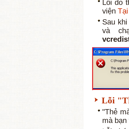
Lỗi do 
viện
Tại
Sau khi
và ch
vcredi
Lỗi "T
"Thẻ mà
mà bạn t