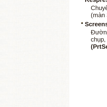
Chuyể
(màn 
Screen
Đườn
chụp,
(PrtS