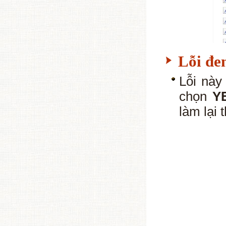
Lỗi đe
Lỗi này
chọn
Y
làm lại