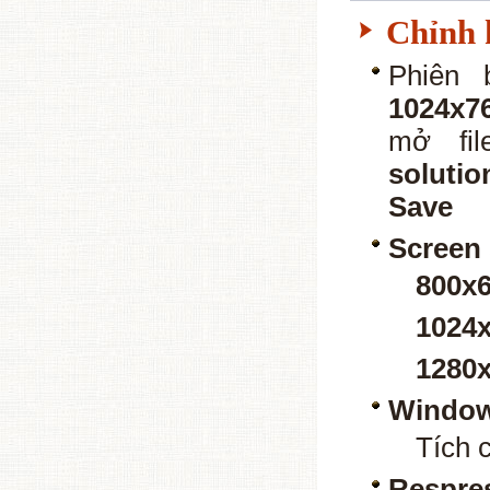
Chỉnh 
Phiên 
1024x7
mở fi
solutio
Save
Screen 
800x6
1024x
1280x
Windo
Tích 
Respre