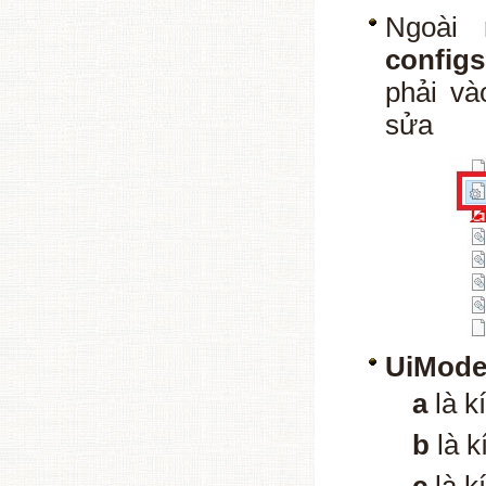
Ngoài 
config
phải và
sửa
UiMode
a
là k
b
là k
c
là k