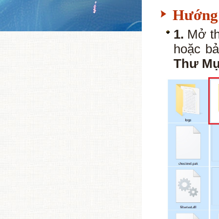
Hướng 
1.
Mở th
hoặc bản
Thư Mụ