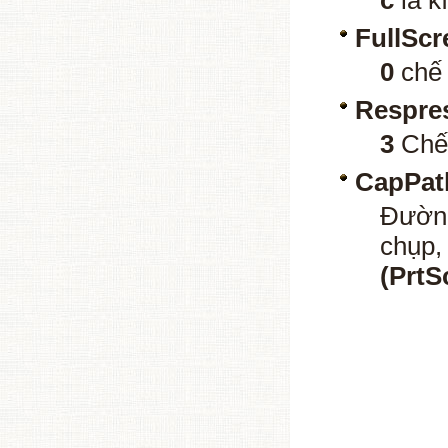
FullScr
0
chế 
Respre
3
Chế 
CapPat
Đườn
chụp,
(PrtS