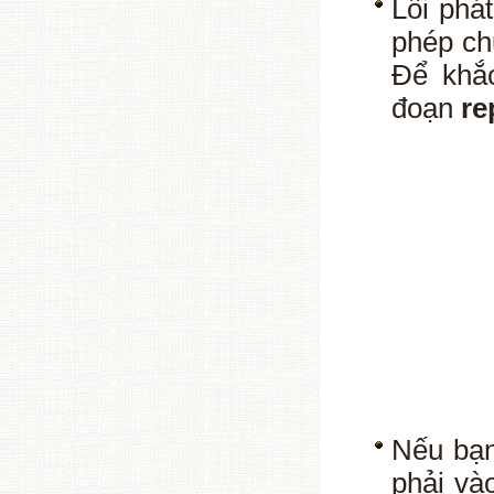
Lỗi phá
phép ch
Để khắ
đoạn
re
Nếu bạn
phải vào