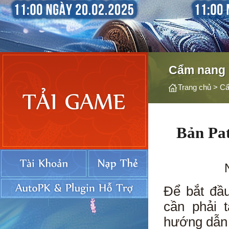
Cẩm nang
Trang chủ
>
Cẩ
Bản Pa
Để bắt đầu
cần phải 
hướng dẫn 