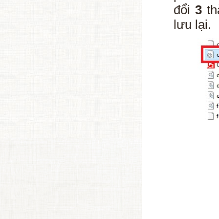
đổi
3
th
lưu lại.