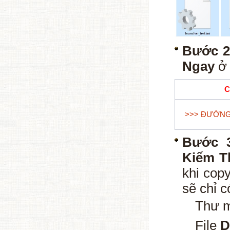
Bước 2
Ngay
ở 
C
>>> ĐƯỜNG 
Bước 
Kiếm T
khi cop
sẽ chỉ c
Thư 
File
D