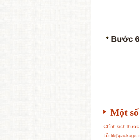
Bước 6
Một số 
Chỉnh kích thướ
Lỗi file[\package.i