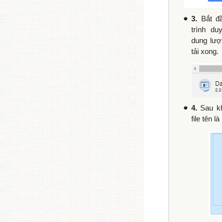
3.
Bắt đầ
trình du
dung lượ
tải xong.
4.
Sau kh
file tên là