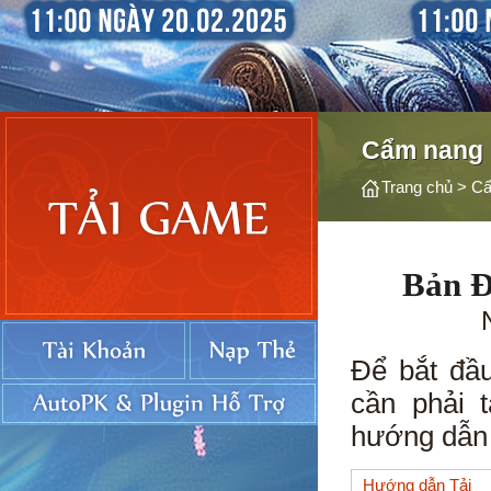
Cẩm nang
Trang chủ
>
Cẩ
Bản Đ
Để bắt đầu
cần phải 
hướng dẫn 
Hướng dẫn Tải