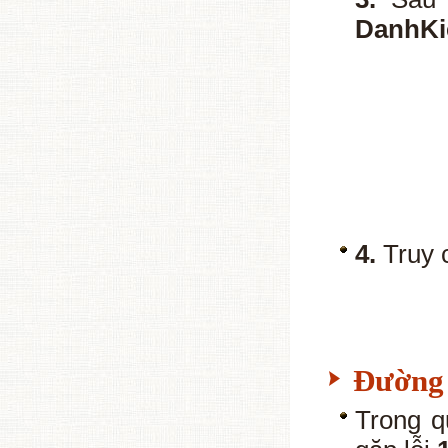
DanhK
4.
Truy c
Đường d
Trong q