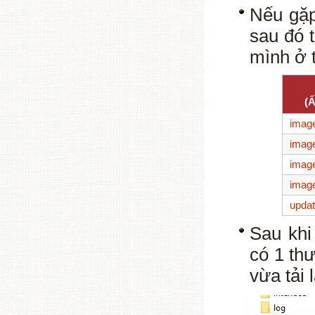
Nếu gặp 
sau đó 
mình ở t
(Ấ
imag
imag
imag
imag
upda
Sau khi
có 1 th
vừa tải 