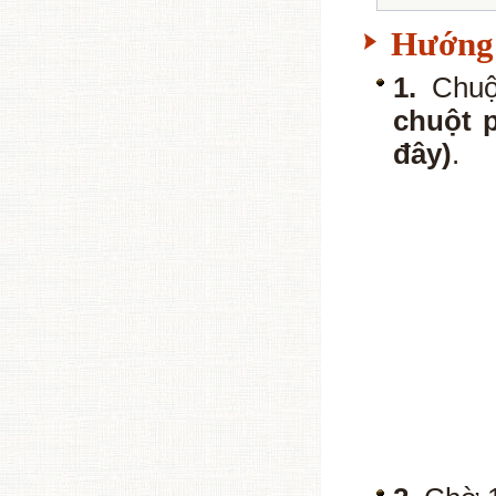
Hướng 
1.
Chuột
chuột 
đây)
.