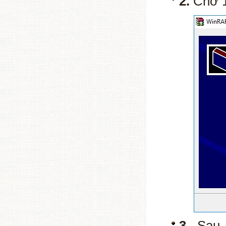
2.
Chờ 1 
3.
Sau k